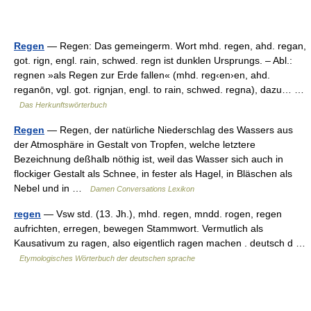
Regen
— Regen: Das gemeingerm. Wort mhd. regen, ahd. regan,
got. rign, engl. rain, schwed. regn ist dunklen Ursprungs. – Abl.:
regnen »als Regen zur Erde fallen« (mhd. reg‹en›en, ahd.
reganōn, vgl. got. rignjan, engl. to rain, schwed. regna), dazu… …
Das Herkunftswörterbuch
Regen
— Regen, der natürliche Niederschlag des Wassers aus
der Atmosphäre in Gestalt von Tropfen, welche letztere
Bezeichnung deßhalb nöthig ist, weil das Wasser sich auch in
flockiger Gestalt als Schnee, in fester als Hagel, in Bläschen als
Nebel und in …
Damen Conversations Lexikon
regen
— Vsw std. (13. Jh.), mhd. regen, mndd. rogen, regen
aufrichten, erregen, bewegen Stammwort. Vermutlich als
Kausativum zu ragen, also eigentlich ragen machen . deutsch d …
Etymologisches Wörterbuch der deutschen sprache