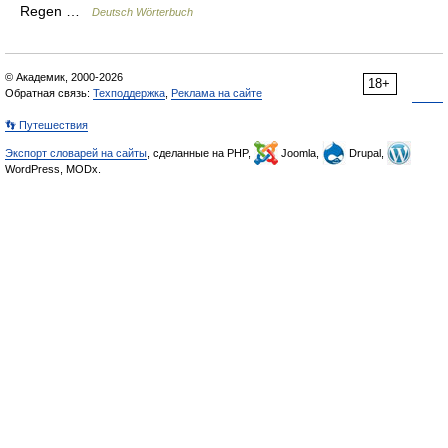
Regen …
Deutsch Wörterbuch
© Академик, 2000-2026
18+
Обратная связь:
Техподдержка
,
Реклама на сайте
👣 Путешествия
Экспорт словарей на сайты
, сделанные на PHP,
Joomla,
Drupal,
WordPress, MODx.