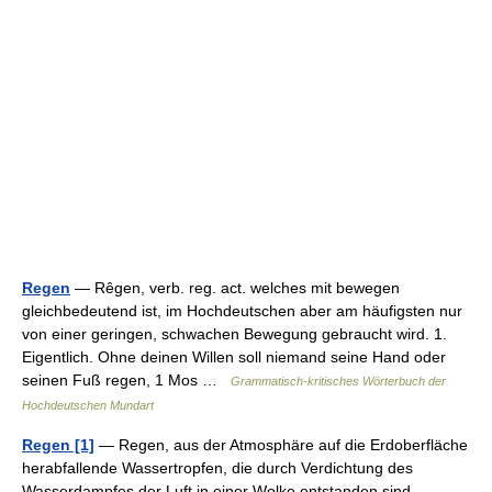
Regen
— Rêgen, verb. reg. act. welches mit bewegen
gleichbedeutend ist, im Hochdeutschen aber am häufigsten nur
von einer geringen, schwachen Bewegung gebraucht wird. 1.
Eigentlich. Ohne deinen Willen soll niemand seine Hand oder
seinen Fuß regen, 1 Mos …
Grammatisch-kritisches Wörterbuch der
Hochdeutschen Mundart
Regen [1]
— Regen, aus der Atmosphäre auf die Erdoberfläche
herabfallende Wassertropfen, die durch Verdichtung des
Wasserdampfes der Luft in einer Wolke entstanden sind.