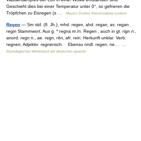
Geschieht dies bei einer Temperatur unter 0°, so gefrieren die
Tröpfchen zu Eisregen (s …
Meyers Großes Konversations-Lexikon
Regen
— Sm std. (8. Jh.), mhd. regen, ahd. regan, as. regan ,
regin Stammwort. Aus g. * regna m./n. Regen , auch in gt. rign n.,
anord. regn n., ae. regn, rēn, afr. rein. Herkunft unklar. Verb:
regnen; Adjektiv: regnerisch. Ebenso nndl. regen, ne.… …
Etymologisches Wörterbuch der deutschen sprache