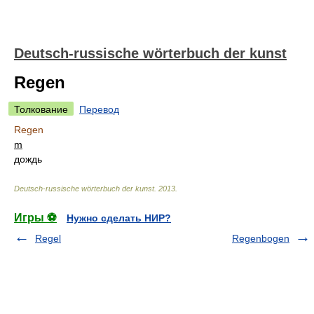
Deutsch-russische wörterbuch der kunst
Regen
Толкование
Перевод
Regen
m
дождь
Deutsch-russische wörterbuch der kunst
.
2013
.
Игры ⚽
Нужно сделать НИР?
Regel
Regenbogen